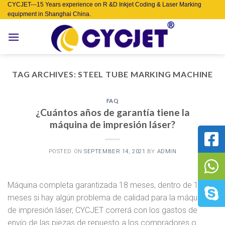
Skip
CYCJET---15 Years experience on R &D Inkjet Coding & Laser Marking
equipment in Shanghai China.
to
content
TAG ARCHIVES:
STEEL TUBE MARKING MACHINE
FAQ
¿Cuántos años de garantía tiene la
máquina de impresión láser?
POSTED ON
SEPTEMBER 14, 2021
BY
ADMIN
Máquina completa garantizada 18 meses, dentro de 18
meses si hay algún problema de calidad para la máquina
de impresión láser, CYCJET correrá con los gastos de
envío de las piezas de repuesto a los compradores o