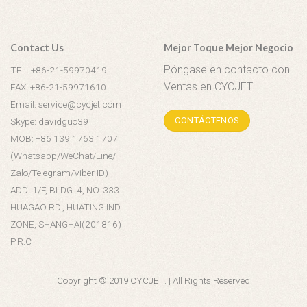
Contact Us
Mejor Toque Mejor Negocio
Póngase en contacto con
TEL: +86-21-59970419
Ventas en CYCJET.
FAX: +86-21-59971610
Email: service@cycjet.com
CONTÁCTENOS
Skype: davidguo39
MOB: +86 139 1763 1707
(Whatsapp/WeChat/Line/
Zalo/Telegram/Viber ID)
ADD: 1/F, BLDG. 4, NO. 333
HUAGAO RD., HUATING IND.
ZONE, SHANGHAI(201816)
P.R.C
Copyright © 2019 CYCJET. | All Rights Reserved