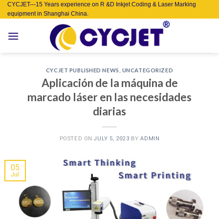
Skip
CYCJET---15 Years experience on R &D Inkjet Coding & Laser Marking
equipment in Shanghai China.
to
content
CYCJET PUBLISHED NEWS
,
UNCATEGORIZED
Aplicación de la máquina de
marcado láser en las necesidades
diarias
POSTED ON
JULY 5, 2023
BY
ADMIN
05
Jul