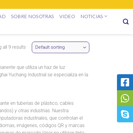
AD
SOBRE NOSOTRAS
VIDEO
NOTICIAS
all 9 results
nente que utiliza un haz de luz
ai Yuchang Industrial se especializa en la
nte en tuberías de plástico, cables
andos) y otras industrias. Nuestra
utadoras industriales, que controlan el
 idiomas, imágenes, códigos QR y marcas
quinas de marcado láser no utilizan tinta,