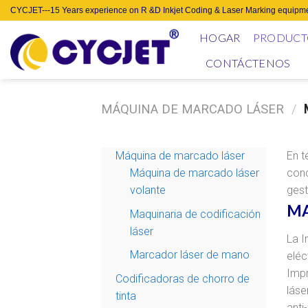
Skip
CYCJET---15 Years experience on R &D Inkjet Coding & Laser Marking equipme
to
HOGAR
PRODUCT
content
CONTÁCTENOS
MÁQUINA DE MARCADO LÁSER
/
M
Máquina de marcado láser
En t
Máquina de marcado láser
conc
volante
gest
MA
Maquinaria de codificación
láser
La I
Marcador láser de mano
eléc
Impr
Codificadoras de chorro de
láse
tinta
anti