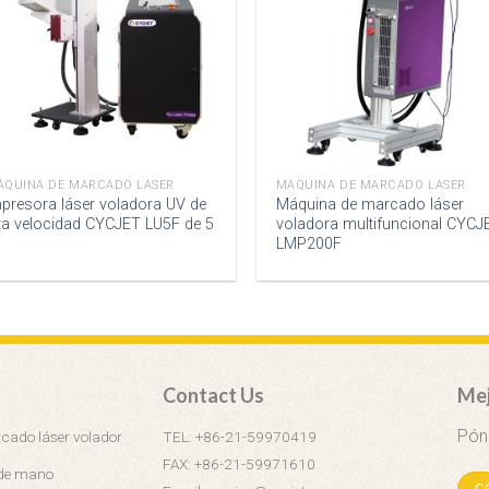
ÁQUINA DE MARCADO LÁSER
MÁQUINA DE MARCADO LÁSER
presora láser voladora UV de
Máquina de marcado láser
ta velocidad CYCJET LU5F de 5
voladora multifuncional CYCJ
LMP200F
Contact Us
Mej
Pón
ado láser volador
TEL: +86-21-59970419
FAX: +86-21-59971610
 de mano
C