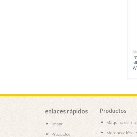
M
Im
al
W
enlaces rápidos
Productos
Máquina de marc
Hogar
Marcador láser
Productos