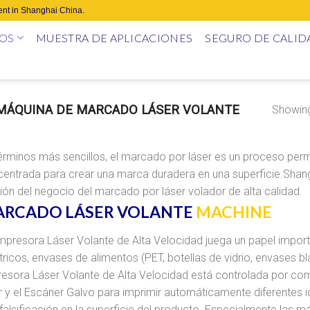
nt in Shanghai China.
OS
MUESTRA DE APLICACIONES
SEGURO DE CALID
ÁQUINA DE MARCADO LÁSER VOLANTE
Showing 
érminos más sencillos, el marcado por láser es un proceso perma
entrada para crear una marca duradera en una superficie.Shangh
ión del negocio del marcado por láser volador de alta calidad.
RCADO LÁSER VOLANTE
MACHINE
mpresora Láser Volante de Alta Velocidad juega un papel importa
tricos, envases de alimentos (PET, botellas de vidrio, envases bl
esora Láser Volante de Alta Velocidad está controlada por comp
r y el Escáner Galvo para imprimir automáticamente diferentes
-falsificación en la superficie del producto. Especialmente las má