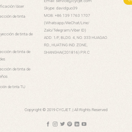
Email: service@cycjet.com
ficación láser
Skype: davidguo39
MOB: +86 139 1763 1707
ección de tinta
(Whatsapp/WeChat/Line/
Zalo/Telegram/Viber ID)
yección de tinta de
ADD: 1/F, BLDG. 4, NO. 333 HUAGAO
RD., HUATING IND. ZONE,
ección de tinta de
SHANGHAI(201816) P.R.C
des
ección de tinta de
eños
ción de tinta TIJ
Copyright © 2019 CYCJET. | All Rights Reserved