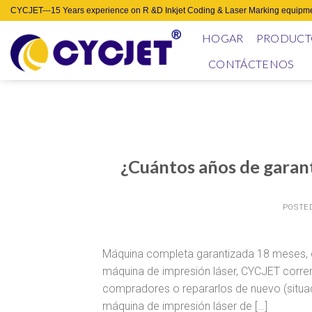
Skip
CYCJET---15 Years experience on R &D Inkjet Coding & Laser Marking equipme
to
HOGAR
PRODUCT
content
CONTÁCTENOS
¿Cuántos años de garant
POSTE
Máquina completa garantizada 18 meses, d
máquina de impresión láser, CYCJET correr
compradores o repararlos de nuevo (situac
máquina de impresión láser de […]