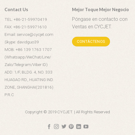
Contact Us
Mejor Toque Mejor Negocio
Póngase en contacto con
TEL: +86-21-59970419
Ventas en CYCJET.
FAX: +86-21-59971610
Email: service@cycjet.com
CONTÁCTENOS
Skype: davidguo39
MOB: +86 139 1763 1707
(Whatsapp/WeChat/Line/
Zalo/Telegram/Viber ID)
ADD: 1/F, BLDG. 4, NO. 333
HUAGAO RD., HUATING IND.
ZONE, SHANGHAI(201816)
P.R.C
Copyright © 2019 CYCJET. | All Rights Reserved