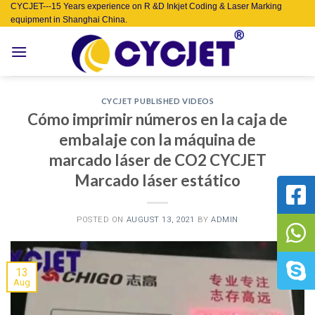
Skip
CYCJET---15 Years experience on R &D Inkjet Coding & Laser Marking
equipment in Shanghai China.
to
content
CYCJET PUBLISHED VIDEOS
Cómo imprimir números en la caja de
embalaje con la máquina de
marcado láser de CO2 CYCJET
Marcado láser estático
POSTED ON
AUGUST 13, 2021
BY
ADMIN
13
Aug