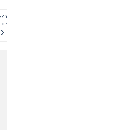
o en
n de