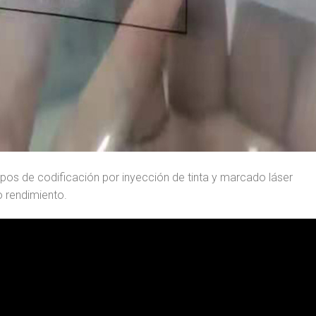
os de codificación por inyección de tinta y marcado láser
to rendimiento.