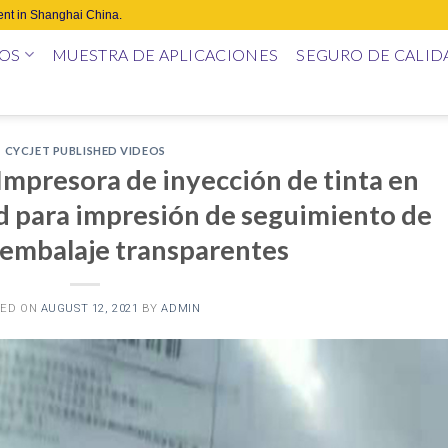
nt in Shanghai China.
OS
MUESTRA DE APLICACIONES
SEGURO DE CALID
CYCJET PUBLISHED VIDEOS
presora de inyección de tinta en
ad para impresión de seguimiento de
 embalaje transparentes
TED ON
AUGUST 12, 2021
BY
ADMIN