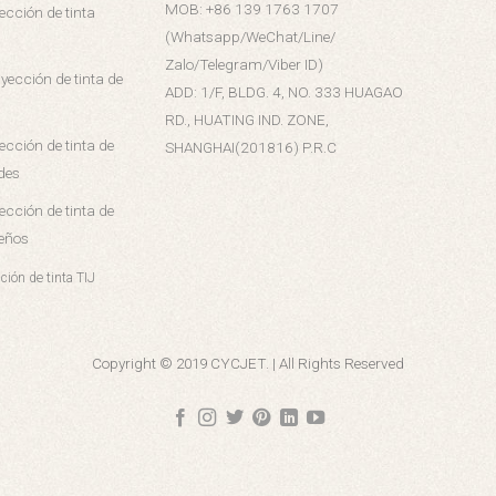
MOB: +86 139 1763 1707
ección de tinta
(Whatsapp/WeChat/Line/
Zalo/Telegram/Viber ID)
yección de tinta de
ADD: 1/F, BLDG. 4, NO. 333 HUAGAO
RD., HUATING IND. ZONE,
ección de tinta de
SHANGHAI(201816) P.R.C
des
ección de tinta de
eños
ción de tinta TIJ
Copyright © 2019 CYCJET. | All Rights Reserved