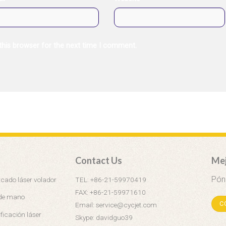
this browser for the next time I comment.
Contact Us
Mej
Pón
ado láser volador
TEL: +86-21-59970419
FAX: +86-21-59971610
 de mano
C
Email: service@cycjet.com
ficación láser
Skype: davidguo39