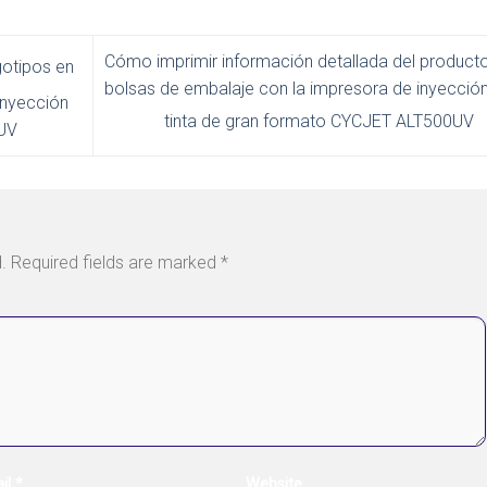
Cómo imprimir información detallada del product
otipos en
bolsas de embalaje con la impresora de inyecció
inyección
tinta de gran formato CYCJET ALT500UV
0UV
.
Required fields are marked
*
il
*
Website